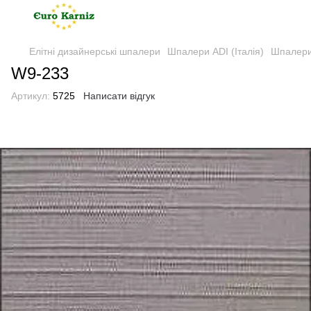
Елітні дизайнерські шпалери
Шпалери ADI (Італія)
Шпалери 
W9-233
Артикул:
5725
Написати відгук