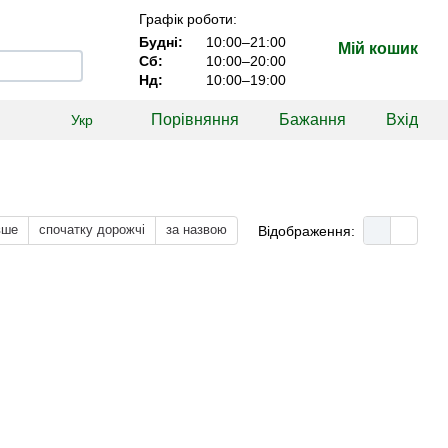
Графік роботи:
Будні:
10:00–21:00
Мій кошик
Сб:
10:00–20:00
Нд:
10:00–19:00
Порівняння
Бажання
Вхід
Укр
вше
спочатку дорожчі
за назвою
Відображення: