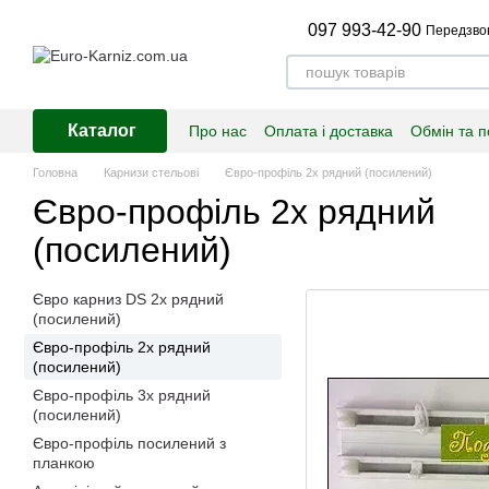
Перейти до основного контенту
097 993-42-90
Передзво
Каталог
Про нас
Оплата і доставка
Обмін та 
Головна
Карнизи стельові
Євро-профіль 2х рядний (посилений)
Євро-профіль 2х рядний
(посилений)
Євро карниз DS 2х рядний
(посилений)
Євро-профіль 2х рядний
(посилений)
Євро-профіль 3х рядний
(посилений)
Євро-профіль посилений з
планкою