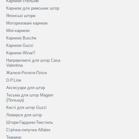
Карнизи стельові
Карнизи для римських штор
Японські штори
Моторизовані карнизи
Міні-карнизи
Карнизи Busche
Карнизи Guzzi
Карнизи WinarT
Направляючі для штор Casa
Valentina
Жалюзі-Ролети-Плісе
D.P.Line
Аксесуари для штор
Тесьма для штор Magam
(Польща)
Кисті для штор Guzzi
Люверси для штор
Штори-Гардини-Текстиль
Стрічка-липучка Alfatex
Тканини