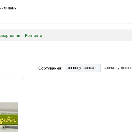
нити вам?
повернення
Контакти
за популярністю
спочатку деше
Сортування: