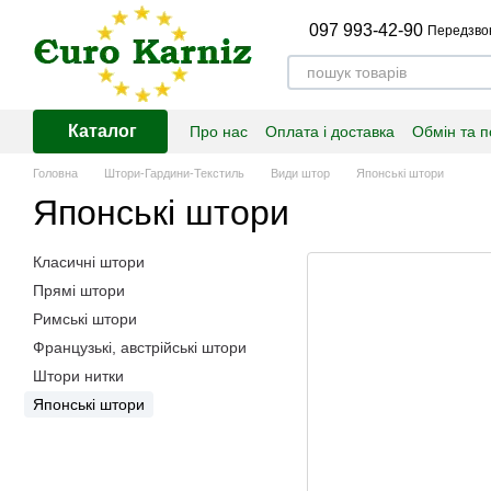
Перейти до основного контенту
097 993-42-90
Передзво
Каталог
Про нас
Оплата і доставка
Обмін та 
Головна
Штори-Гардини-Текстиль
Види штор
Японські штори
Японські штори
Класичні штори
Прямі штори
Римські штори
Французькі, австрійські штори
Штори нитки
Японські штори