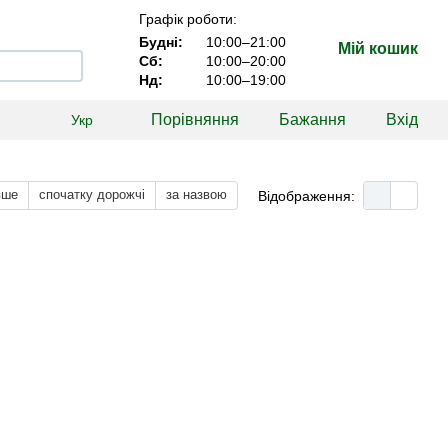
Графік роботи:
Будні:
10:00–21:00
Мій кошик
Сб:
10:00–20:00
Нд:
10:00–19:00
Порівняння
Бажання
Вхід
Укр
вше
спочатку дорожчі
за назвою
Відображення: