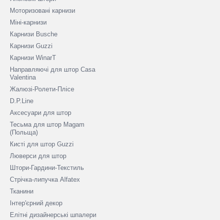
Моторизовані карнизи
Міні-карнизи
Карнизи Busche
Карнизи Guzzi
Карнизи WinarT
Направляючі для штор Casa
Valentina
Жалюзі-Ролети-Плісе
D.P.Line
Аксесуари для штор
Тесьма для штор Magam
(Польща)
Кисті для штор Guzzi
Люверси для штор
Штори-Гардини-Текстиль
Стрічка-липучка Alfatex
Тканини
Інтер'єрний декор
Елітні дизайнерські шпалери