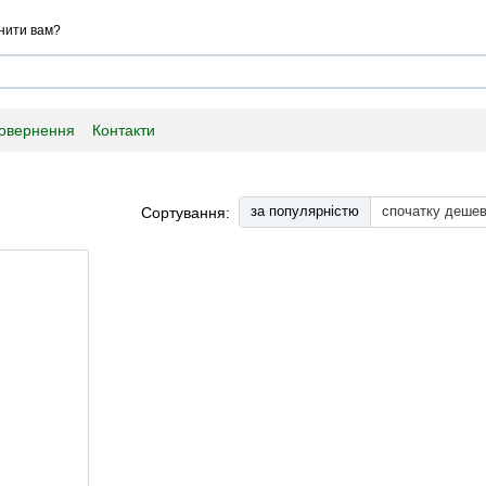
нити вам?
повернення
Контакти
за популярністю
спочатку деше
Сортування: