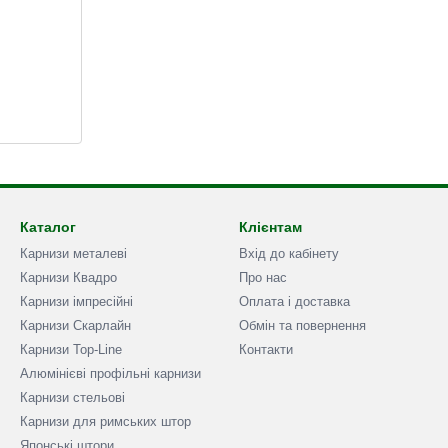
Каталог
Клієнтам
Карнизи металеві
Вхід до кабінету
Карнизи Квадро
Про нас
Карнизи імпресійні
Оплата і доставка
Карнизи Скарлайн
Обмін та повернення
Карнизи Top-Line
Контакти
Алюмінієві профільні карнизи
Карнизи стельові
Карнизи для римських штор
Японські штори