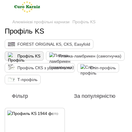
Алюмінієві профільні карнизи
Профіль KS
Профіль KS
FOREST ORIGINAL KS, CKS, Easyfold
Профіль KS
Планка-ламбрикен (самогнучка)
Профіль СКS з управлінням
Сліп-профіль
Т-профіль
Фільтр
За популярністю