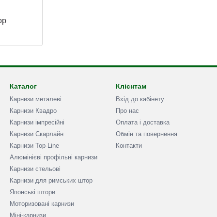
ор
Каталог
Клієнтам
Карнизи металеві
Вхід до кабінету
Карнизи Квадро
Про нас
Карнизи імпресійні
Оплата і доставка
Карнизи Скарлайн
Обмін та повернення
Карнизи Top-Line
Контакти
Алюмінієві профільні карнизи
Карнизи стельові
Карнизи для римських штор
Японські штори
Моторизовані карнизи
Міні-карнизи