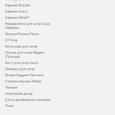
Карнизи Busche
Карнизи Guzzi
Карнизи WinarT
Направляючі для штор Casa
Valentina
Жалюзі-Ролети-Плісе
D.P.Line
Аксесуари для штор
Тесьма для штор Magam
(Польща)
Кисті для штор Guzzi
Люверси для штор
Штори-Гардини-Текстиль
Стрічка-липучка Alfatex
Тканини
Інтер'єрний декор
Елітні дизайнерські шпалери
Різне