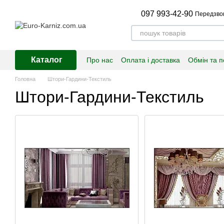
Перейти до основного контенту
097 993-42-90
Передзво
Каталог
Про нас
Оплата і доставка
Обмін та 
Головна
Штори-Гардини-Текстиль
Штори-Гардини-Текстиль