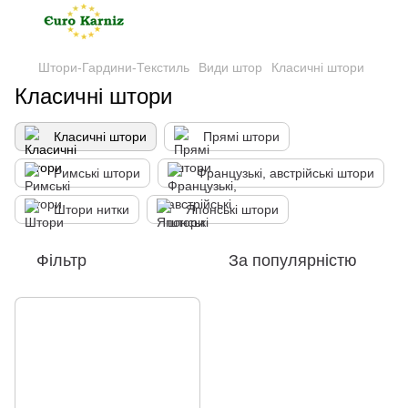
Штори-Гардини-Текстиль
Види штор
Класичні штори
Класичні штори
Класичні штори
Прямі штори
Римські штори
Французькі, австрійські штори
Штори нитки
Японські штори
Фільтр
За популярністю