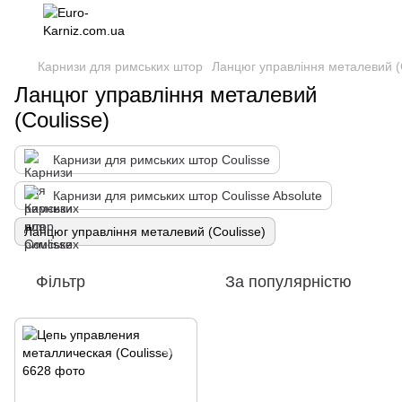
Карнизи для римських штор
Ланцюг управління металевий (
Ланцюг управління металевий
(Coulisse)
Карнизи для римських штор Coulisse
Карнизи для римських штор Coulisse Absolute
Ланцюг управління металевий (Coulisse)
Фільтр
За популярністю