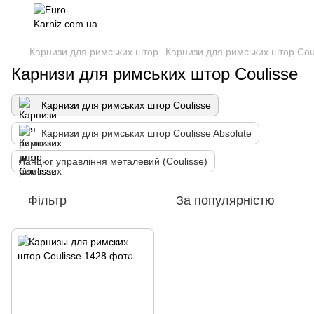
Карнизи для римських штор
Карнизи для римських штор Cou
Карнизи для римських штор Coulisse
Карнизи для римських штор Coulisse
Карнизи для римських штор Coulisse Absolute
Ланцюг управління металевий (Coulisse)
Фільтр
За популярністю