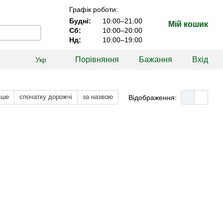
Графік роботи:
Будні:
10:00–21:00
Мій кошик
Сб:
10:00–20:00
Нд:
10:00–19:00
Порівняння
Бажання
Вхід
Укр
вше
спочатку дорожчі
за назвою
Відображення: