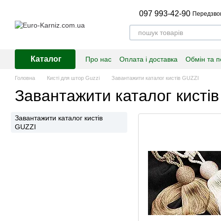
Перейти до основного контенту
097 993-42-90
Передзво
Каталог
Про нас
Оплата і доставка
Обмін та 
Головна
Кисті для штор Guzzi
Завантажити каталог кистів GUZZI
Завантажити каталог кисті
Завантажити каталог кистів
GUZZI