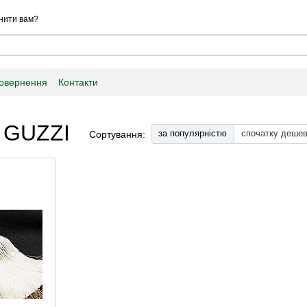
нити вам?
повернення
Контакти
в GUZZI
за популярністю
спочатку деше
Сортування: