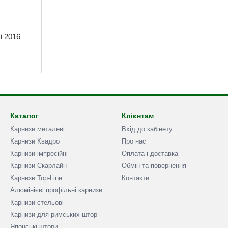
i 2016
Каталог
Клієнтам
Карнизи металеві
Вхід до кабінету
Карнизи Квадро
Про нас
Карнизи імпресійні
Оплата і доставка
Карнизи Скарлайн
Обмін та повернення
Карнизи Top-Line
Контакти
Алюмінієві профільні карнизи
Карнизи стельові
Карнизи для римських штор
Японські штори