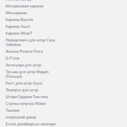
Моторизовані карнизи
Міні-карнизи
Карнизи Busche
Карнизи Guzzi
Карнизи WinarT
Направляючі для штор Casa
Valentina
Жалюзі-Ролети-Плісе
D.P.Line
Аксесуари для штор
Тесьма для штор Magam
(Польща)
Кисті для штор Guzzi
Люверси для штор
Штори-Гардини-Текстиль
Стрічка-липучка Alfatex
Тканини
Інтер'єрний декор
Елітні дизайнерські шпалери