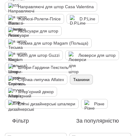
Направляючі для штор Casa Valentina
Жалюзі-Ролети-Плісе
D.P.Line
Аксесуари для штор
Тесьма для штор Magam (Польща)
Кисті для штор Guzzi
Люверси для штор
Штори-Гардини-Текстиль
Стрічка-липучка Alfatex
Тканини
Інтер'єрний декор
Елітні дизайнерські шпалери
Різне
Фільтр
За популярністю