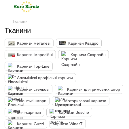
Тканини
Тканини
Карнизи металеві
Карнизи Квадро
Карнизи імпресійні
Карнизи Скарлайн
Карнизи Top-Line
Алюмінієві профільні карнизи
Карнизи стельові
Карнизи для римських штор
Японські штори
Моторизовані карнизи
Міні-карнизи
Карнизи Busche
Карнизи Guzzi
Карнизи WinarT