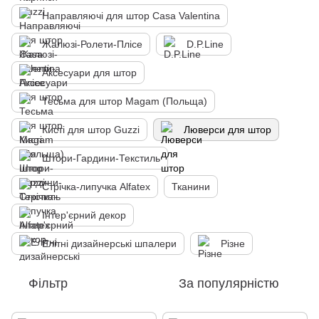
Направляючі для штор Casa Valentina
Жалюзі-Ролети-Плісе
D.P.Line
Аксесуари для штор
Тесьма для штор Magam (Польща)
Кисті для штор Guzzi
Люверси для штор
Штори-Гардини-Текстиль
Стрічка-липучка Alfatex
Тканини
Інтер'єрний декор
Елітні дизайнерські шпалери
Різне
Фільтр
За популярністю