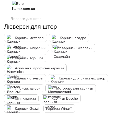
Люверси для штор
Люверси для штор
Карнизи металеві
Карнизи Квадро
Карнизи імпресійні
Карнизи Скарлайн
Карнизи Top-Line
Алюмінієві профільні карнизи
Карнизи стельові
Карнизи для римських штор
Японські штори
Моторизовані карнизи
Міні-карнизи
Карнизи Busche
Карнизи Guzzi
Карнизи WinarT