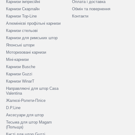
Карнизи імпресійні
Оплата і доставка
Карнизи Скарлайн
Обмін та повернення
Карнизи Top-Line
Контакти
Алюмінієві профільні карнизи
Карнизи стельові
Карнизи для римських штор
Японські штори
Моторизовані карнизи
Міні-карнизи
Карнизи Busche
Карнизи Guzzi
Карнизи WinarT
Направляючі для штор Casa
Valentina
Жалюзі-Ролети-Плісе
D.P.Line
Аксесуари для штор
Тесьма для штор Magam
(Польща)
Кисті для штор Guzzi