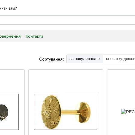
нити вам?
повернення
Контакти
за популярністю
спочатку деше
Сортування: