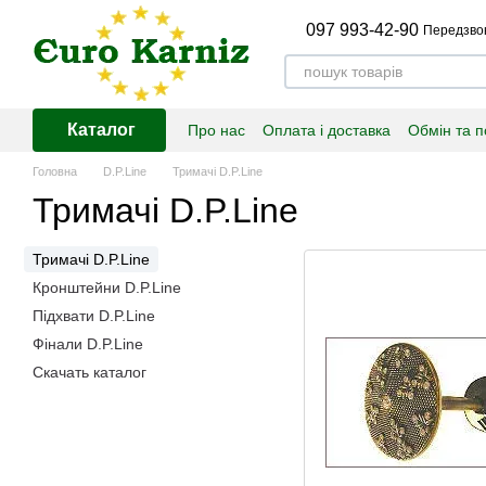
Перейти до основного контенту
097 993-42-90
Передзво
Каталог
Про нас
Оплата і доставка
Обмін та 
Головна
D.P.Line
Тримачі D.P.Line
Тримачі D.P.Line
Тримачі D.P.Line
Кронштейни D.P.Line
Підхвати D.P.Line
Фінали D.P.Line
Скачать каталог