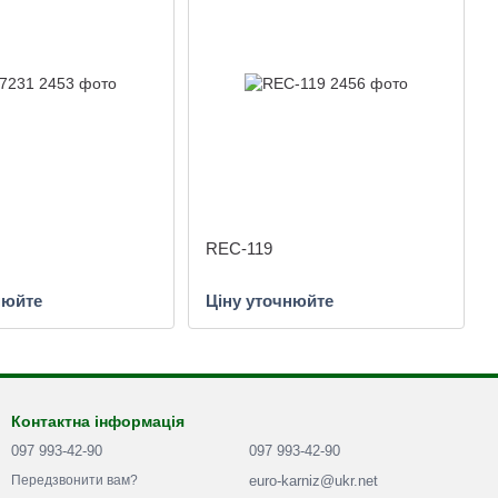
REС-119
нюйте
Ціну уточнюйте
Контактна інформація
097 993-42-90
097 993-42-90
euro-karniz@ukr.net
Передзвонити вам?