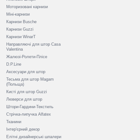
Моторизовані карнизи
Міні-карнизи
Карнизи Busche
Карнизи Guzzi
Карнизи WinarT
Направляючі для штор Casa
Valentina
Жалюзі-Ролети-Плісе
D.P.Line
Аксесуари для штор
Тесьма для штор Magam
(Польща)
Кисті для штор Guzzi
Люверси для штор
Штори-Гардини-Текстиль
Стрічка-липучка Alfatex
Тканини
Інтер'єрний декор
Елітні дизайнерські шпалери