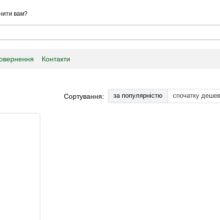
нити вам?
повернення
Контакти
за популярністю
спочатку деше
Сортування: