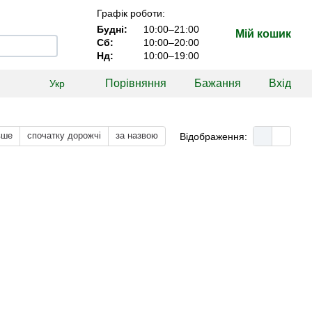
Графік роботи:
Будні:
10:00–21:00
Мій кошик
Сб:
10:00–20:00
Нд:
10:00–19:00
Порівняння
Бажання
Вхід
Укр
вше
спочатку дорожчі
за назвою
Відображення: