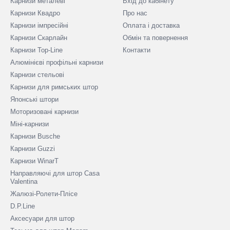
Карнизи металеві
Вхід до кабінету
Карнизи Квадро
Про нас
Карнизи імпресійні
Оплата і доставка
Карнизи Скарлайн
Обмін та повернення
Карнизи Top-Line
Контакти
Алюмінієві профільні карнизи
Карнизи стельові
Карнизи для римських штор
Японські штори
Моторизовані карнизи
Міні-карнизи
Карнизи Busche
Карнизи Guzzi
Карнизи WinarT
Направляючі для штор Casa
Valentina
Жалюзі-Ролети-Плісе
D.P.Line
Аксесуари для штор