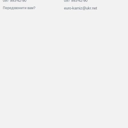
097 993-42-90
097 993-42-90
euro-karniz@ukr.net
Передзвонити вам?