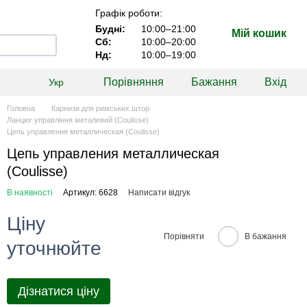
Графік роботи:
Будні:
10:00–21:00
Мій кошик
Сб:
10:00–20:00
Нд:
10:00–19:00
Порівняння
Бажання
Вхід
Укр
Головна
Карнизи для римських штор
Ланцюг управління металевий (Coulisse)
Цепь управления металлическая (Coulisse)
Цепь управления металлическая
(Coulisse)
В наявності
Артикул: 6628
Написати відгук
Ціну
Порівняти
В бажання
уточнюйте
Дізнатися ціну