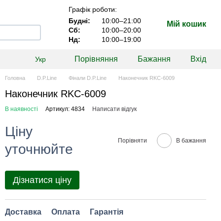
Графік роботи:
Будні:
10:00–21:00
Мій кошик
Сб:
10:00–20:00
Нд:
10:00–19:00
Порівняння
Бажання
Вхід
Укр
Головна
D.P.Line
Фінали D.P.Line
Наконечник RKC-6009
Наконечник RKC-6009
В наявності
Артикул: 4834
Написати відгук
Ціну
Порівняти
В бажання
уточнюйте
Дізнатися ціну
Доставка
Оплата
Гарантія