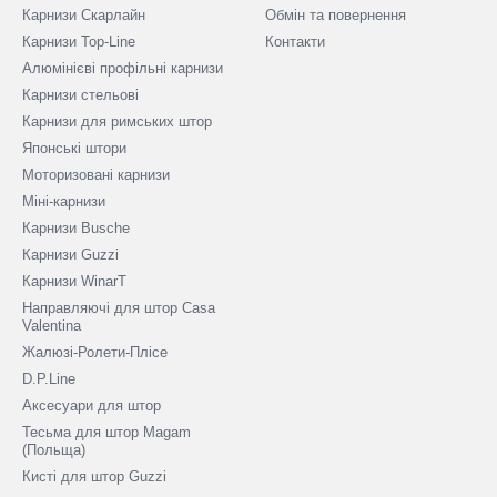
Карнизи Скарлайн
Обмін та повернення
Карнизи Top-Line
Контакти
Алюмінієві профільні карнизи
Карнизи стельові
Карнизи для римських штор
Японські штори
Моторизовані карнизи
Міні-карнизи
Карнизи Busche
Карнизи Guzzi
Карнизи WinarT
Направляючі для штор Casa
Valentina
Жалюзі-Ролети-Плісе
D.P.Line
Аксесуари для штор
Тесьма для штор Magam
(Польща)
Кисті для штор Guzzi