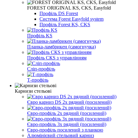
FOREST ORIGINAL KS, CKS, Easyfold
Профіль DS Forest
Система Forest Easyfold system
Профіль Forest KS, CKS
Профіль KS
Планка-ламбрикен (самогнучка)
Профіль СКS з управлінням
Сліп-профіль
Т-профіль
Карнизи стельові
Євро карниз DS 2х рядний (посилений)
Євро-профіль 2х рядний (посилений)
Євро-профіль 3х рядний (посилений)
Євро-профіль посилений з планкою
Алюмінієвий стельовий карниз