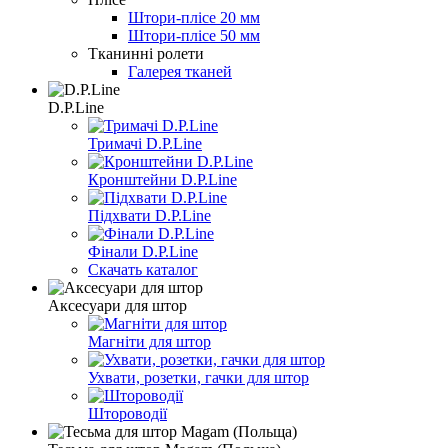
Штори-плісе 20 мм
Штори-плісе 50 мм
Тканинні ролети
Галерея тканей
D.P.Line
Тримачі D.P.Line
Кронштейни D.P.Line
Підхвати D.P.Line
Фінали D.P.Line
Скачать каталог
Аксесуари для штор
Магніти для штор
Ухвати, розетки, гачки для штор
Штороводії