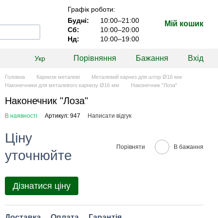
Графік роботи:
Будні:
10:00–21:00
Мій кошик
Сб:
10:00–20:00
Нд:
10:00–19:00
Порівняння
Бажання
Вхід
Укр
Головна
Карнизи металеві
Металевий карниз для штор Ø16 мм
Наконечники для металевого карнизу Ø16 мм
Наконечник "Лоза"
Наконечник "Лоза"
В наявності
Артикул: 947
Написати відгук
Ціну
Порівняти
В бажання
уточнюйте
Дізнатися ціну
Доставка
Оплата
Гарантія