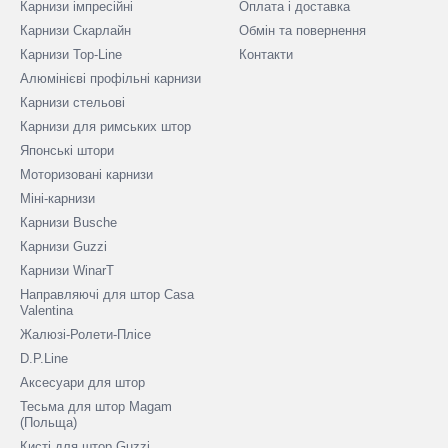
Карнизи імпресійні
Оплата і доставка
Карнизи Скарлайн
Обмін та повернення
Карнизи Top-Line
Контакти
Алюмінієві профільні карнизи
Карнизи стельові
Карнизи для римських штор
Японські штори
Моторизовані карнизи
Міні-карнизи
Карнизи Busche
Карнизи Guzzi
Карнизи WinarT
Направляючі для штор Casa
Valentina
Жалюзі-Ролети-Плісе
D.P.Line
Аксесуари для штор
Тесьма для штор Magam
(Польща)
Кисті для штор Guzzi