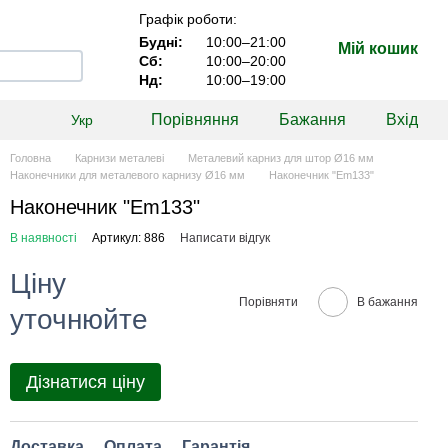
Графік роботи:
Будні:
10:00–21:00
Мій кошик
Сб:
10:00–20:00
Нд:
10:00–19:00
Порівняння
Бажання
Вхід
Укр
Головна
Карнизи металеві
Металевий карниз для штор Ø16 мм
Наконечники для металевого карнизу Ø16 мм
Наконечник "Еm133"
Наконечник "Еm133"
В наявності
Артикул: 886
Написати відгук
Ціну
Порівняти
В бажання
уточнюйте
Дізнатися ціну
Доставка
Оплата
Гарантія