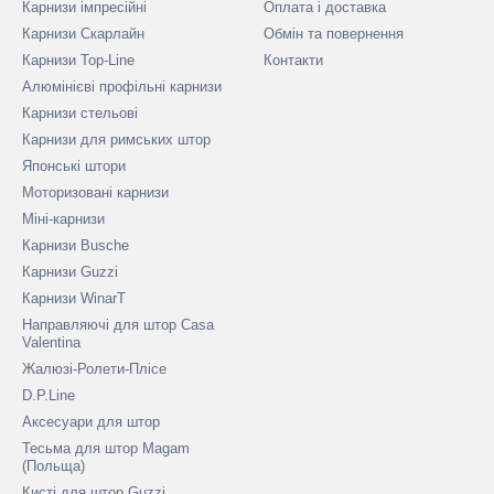
Карнизи імпресійні
Оплата і доставка
Карнизи Скарлайн
Обмін та повернення
Карнизи Top-Line
Контакти
Алюмінієві профільні карнизи
Карнизи стельові
Карнизи для римських штор
Японські штори
Моторизовані карнизи
Міні-карнизи
Карнизи Busche
Карнизи Guzzi
Карнизи WinarT
Направляючі для штор Casa
Valentina
Жалюзі-Ролети-Плісе
D.P.Line
Аксесуари для штор
Тесьма для штор Magam
(Польща)
Кисті для штор Guzzi