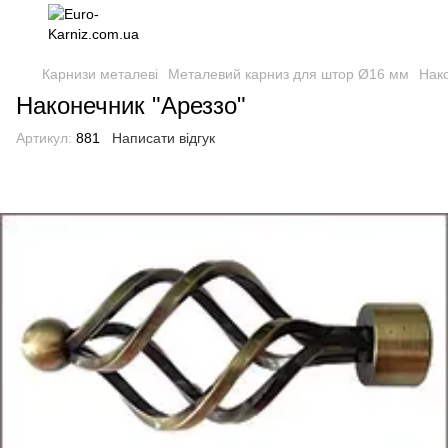
Карнизи металеві
Металевий карниз для штор Ø16 мм
Нак
Наконечник "Ареззо"
Артикул:
881
Написати відгук