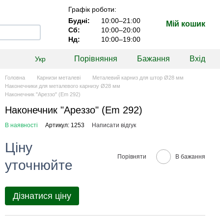
Графік роботи:
Будні:
10:00–21:00
Мій кошик
Сб:
10:00–20:00
Нд:
10:00–19:00
Порівняння
Бажання
Вхід
Укр
Головна
Карнизи металеві
Металевий карниз для штор Ø28 мм
Наконечники для металевого карнизу Ø28 мм
Наконечник "Ареззо" (Еm 292)
Наконечник "Ареззо" (Еm 292)
В наявності
Артикул: 1253
Написати відгук
Ціну
Порівняти
В бажання
уточнюйте
Дізнатися ціну