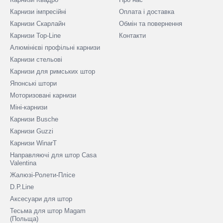
Карнизи імпресійні
Оплата і доставка
Карнизи Скарлайн
Обмін та повернення
Карнизи Top-Line
Контакти
Алюмінієві профільні карнизи
Карнизи стельові
Карнизи для римських штор
Японські штори
Моторизовані карнизи
Міні-карнизи
Карнизи Busche
Карнизи Guzzi
Карнизи WinarT
Направляючі для штор Casa
Valentina
Жалюзі-Ролети-Плісе
D.P.Line
Аксесуари для штор
Тесьма для штор Magam
(Польща)