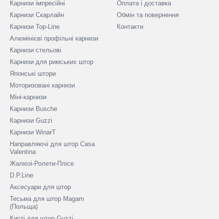
Карнизи імпресійні
Оплата і доставка
Карнизи Скарлайн
Обмін та повернення
Карнизи Top-Line
Контакти
Алюмінієві профільні карнизи
Карнизи стельові
Карнизи для римських штор
Японські штори
Моторизовані карнизи
Міні-карнизи
Карнизи Busche
Карнизи Guzzi
Карнизи WinarT
Направляючі для штор Casa
Valentina
Жалюзі-Ролети-Плісе
D.P.Line
Аксесуари для штор
Тесьма для штор Magam
(Польща)
Кисті для штор Guzzi