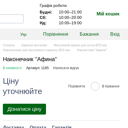
Графік роботи:
Будні:
10:00–21:00
Мій кошик
Сб:
10:00–20:00
Нд:
10:00–19:00
Порівняння
Бажання
Вхід
Укр
Головна
Карнизи металеві
Металевий карниз для штор Ø25 мм
Наконечники для металевого карнизу Ø25 мм
Наконечник "Афина"
Наконечник "Афина"
В наявності
Артикул: 1185
Написати відгук
Ціну
Порівняти
В бажання
уточнюйте
Дізнатися ціну
Доставка
Оплата
Гарантія