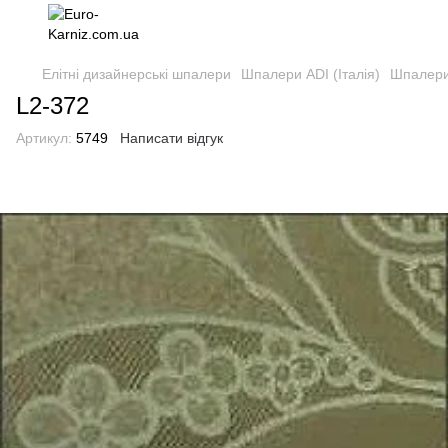
Елітні дизайнерські шпалери
Шпалери ADI (Італія)
Шпалери 
L2-372
Артикул:
5749
Написати відгук