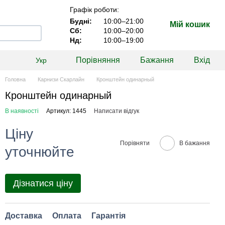
Графік роботи:
Будні:
10:00–21:00
Мій кошик
Сб:
10:00–20:00
Нд:
10:00–19:00
Порівняння
Бажання
Вхід
Укр
Головна
Карнизи Скарлайн
Кронштейн одинарный
Кронштейн одинарный
В наявності
Артикул: 1445
Написати відгук
Ціну
Порівняти
В бажання
уточнюйте
Дізнатися ціну
Доставка
Оплата
Гарантія