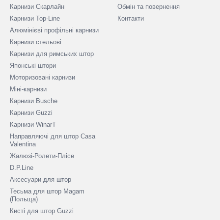
Карнизи Скарлайн
Обмін та повернення
Карнизи Top-Line
Контакти
Алюмінієві профільні карнизи
Карнизи стельові
Карнизи для римських штор
Японські штори
Моторизовані карнизи
Міні-карнизи
Карнизи Busche
Карнизи Guzzi
Карнизи WinarT
Направляючі для штор Casa
Valentina
Жалюзі-Ролети-Плісе
D.P.Line
Аксесуари для штор
Тесьма для штор Magam
(Польща)
Кисті для штор Guzzi