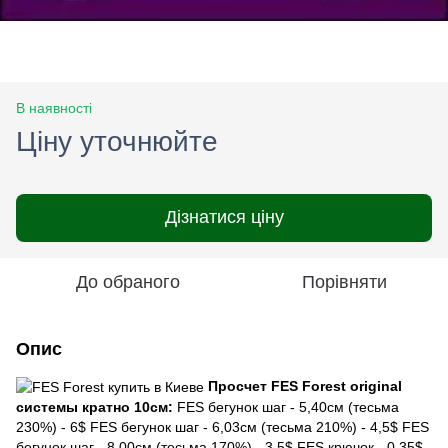
В наявності
Ціну уточнюйте
Дізнатися ціну
До обраного
Порівняти
Опис
Просчет FES Forest original
системы кратно 10см:
FES бегунок шаг - 5,40см (тесьма
230%) - 6$ FES бегунок шаг - 6,03см (тесьма 210%) - 4,5$ FES
бегунок шаг - 8,00см (тесьма 170%) - 3,5$ FES крючок - 0,35$