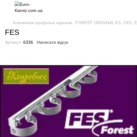
Алюмінієві профільні карнизи
FOREST ORIGINAL KS, CKS, E
FES
Артикул:
6336
Написати відгук