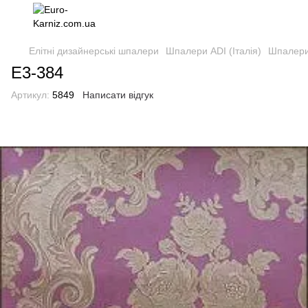
Елітні дизайнерські шпалери
Шпалери ADI (Італія)
Шпалери 
E3-384
Артикул:
5849
Написати відгук