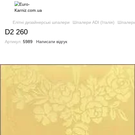
Елітні дизайнерські шпалери
Шпалери ADI (Італія)
Шпалери 
D2 260
Артикул:
5989
Написати відгук