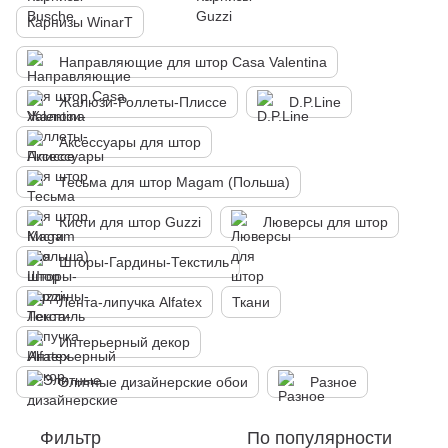
Карнизы WinarT
Направляющие для штор Casa Valentina
Жалюзи-Роллеты-Плиссе
D.P.Line
Аксессуары для штор
Тесьма для штор Magam (Польша)
Кисти для штор Guzzi
Люверсы для штор
Шторы-Гардины-Текстиль
Лента-липучка Alfatex
Ткани
Интерьерный декор
Элитные дизайнерские обои
Разное
Фильтр
По популярности