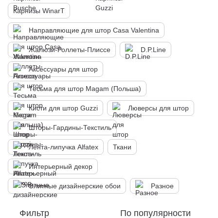
Карнизы WinarT
Направляющие для штор Casa Valentina
Жалюзи-Роллеты-Плиссе
D.P.Line
Аксессуары для штор
Тесьма для штор Magam (Польша)
Кисти для штор Guzzi
Люверсы для штор
Шторы-Гардины-Текстиль
Лента-липучка Alfatex
Ткани
Интерьерный декор
Элитные дизайнерские обои
Разное
Фильтр
По популярности