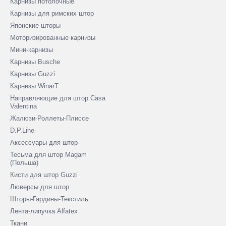
Карнизы потолочные
Карнизы для римских штор
Японские шторы
Моторизированные карнизы
Мини-карнизы
Карнизы Busche
Карнизы Guzzi
Карнизы WinarT
Направляющие для штор Casa
Valentina
Жалюзи-Роллеты-Плиссе
D.P.Line
Аксессуары для штор
Тесьма для штор Magam
(Польша)
Кисти для штор Guzzi
Люверсы для штор
Шторы-Гардины-Текстиль
Лента-липучка Alfatex
Ткани