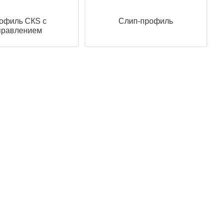
офиль СКS с
Слип-профиль
правлением