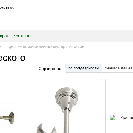
ить вам?
врат
Контакты
м
Кронштейны для металлического карниза Ø25 мм
ского
по популярности
сначала дешев
Сортировка: