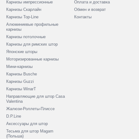
Карнизы импрессионные
Оплата и доставка
Карнизы Скарлайн
Обмен и возврат
Карнизы Top-Line
Контакты
Алюминиевые профильные
карнизы
Карнизы потолочные
Карнизы для римских штор
Японские шторы
Моторизированные карнизы
Мини-карнизы
Карнизы Busche
Карнизы Guzzi
Карнизы WinarT
Направляющие для штор Casa
Valentina
Жалюзи-Роллеты-Плиссе
D.P.Line
Аксессуары для штор
Тесьма для штор Magam
(Польша)