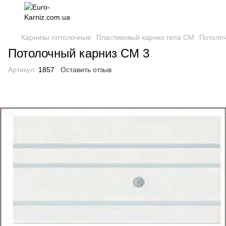
Карнизы потолочные
Пластиковый карниз типа СМ
Потоло
Потолочный карниз СМ 3
Артикул:
1857
Оставить отзыв