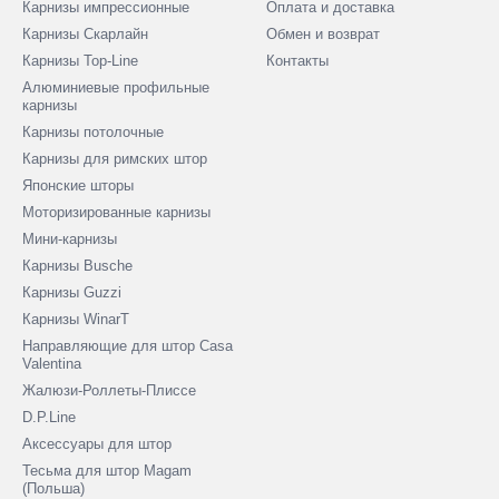
Карнизы импрессионные
Оплата и доставка
Карнизы Скарлайн
Обмен и возврат
Карнизы Top-Line
Контакты
Алюминиевые профильные
карнизы
Карнизы потолочные
Карнизы для римских штор
Японские шторы
Моторизированные карнизы
Мини-карнизы
Карнизы Busche
Карнизы Guzzi
Карнизы WinarT
Направляющие для штор Casa
Valentina
Жалюзи-Роллеты-Плиссе
D.P.Line
Аксессуары для штор
Тесьма для штор Magam
(Польша)