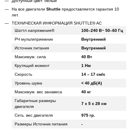
Доступный цвет: белый
На все двигатели
Shuttle
предоставляется гарантия 10
лет.
ТЕХНИЧЕСКАЯ ИНФОРМАЦИЯ SHUTTLE® AC
Шаттл напряжения®
100–240 В~ 50–60 Гц
РЧ мультиприемник
Внутренний
Источник питания
Внутренний
Максимум. сила
40 Вт
Крутящий момент
1 Нм
Скорость
14 – 17 см/с
Уровень шума
< 40 дБ(А)
Максимум. вес занавеса
40 кг
Габаритные размеры
7 х 5 х 28 см
двигателя
Сеть. вес двигателя
975 гр.
Размеры Источник питания
-