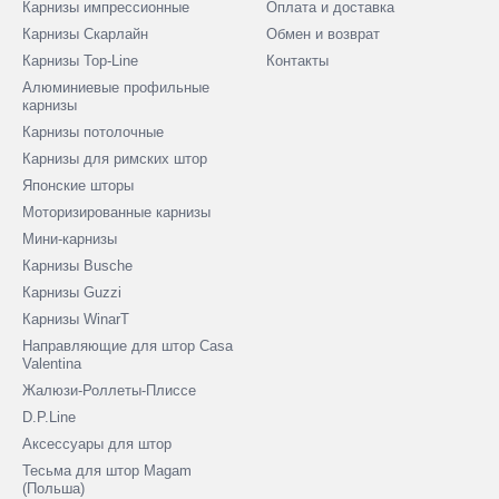
Карнизы импрессионные
Оплата и доставка
Карнизы Скарлайн
Обмен и возврат
Карнизы Top-Line
Контакты
Алюминиевые профильные
карнизы
Карнизы потолочные
Карнизы для римских штор
Японские шторы
Моторизированные карнизы
Мини-карнизы
Карнизы Busche
Карнизы Guzzi
Карнизы WinarT
Направляющие для штор Casa
Valentina
Жалюзи-Роллеты-Плиссе
D.P.Line
Аксессуары для штор
Тесьма для штор Magam
(Польша)