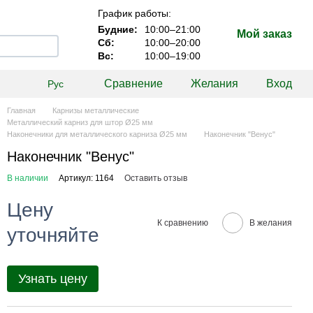
График работы:
Будние:
10:00–21:00
Мой заказ
Сб:
10:00–20:00
Вс:
10:00–19:00
Сравнение
Желания
Вход
Рус
Главная
Карнизы металлические
Металлический карниз для штор Ø25 мм
Наконечники для металлического карниза Ø25 мм
Наконечник "Венус"
Наконечник "Венус"
В наличии
Артикул: 1164
Оставить отзыв
Цену
К сравнению
В желания
уточняйте
Узнать цену