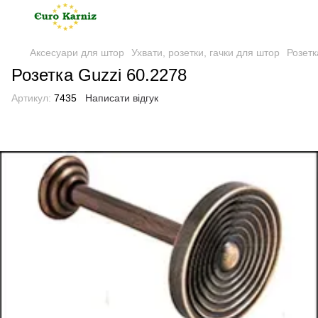
Аксесуари для штор
Ухвати, розетки, гачки для штор
Розетк
Розетка Guzzi 60.2278
Артикул:
7435
Написати відгук